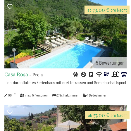
73,00 €
ab
pro Nacht
5
Bewertungen
Casa Rosa
- Prela
Lichtdurchflutetes Ferienhaus mit drei Terrassen und Gemeinschaftspool
2
90m
max.
5
Personen
2
Schlafzimmer
1
Badezimmer
57,00 €
ab
pro Nacht