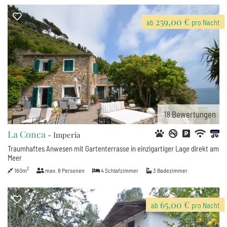
259,00 €
ab
pro Nacht
18
Bewertungen
La Conca
- Imperia
Traumhaftes Anwesen mit Gartenterrasse in einzigartiger Lage direkt am
Meer
2
160m
max.
8
Personen
4
Schlafzimmer
3
Badezimmer
65,00 €
ab
pro Nacht