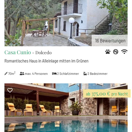
16
Bewertungen
Casa Cunio
- Dolcedo
Romantisches Haus in Alleinlage mitten im Grünen
2
70m
max.
4
Personen
2
Schlafzimmer
2
Badezimmer
375,00 €
ab
pro Nacht