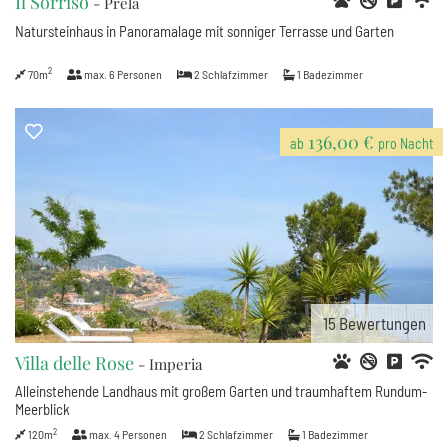
Il Sorriso
- Prela
Natursteinhaus in Panoramalage mit sonniger Terrasse und Garten
2
70m
max.
6
Personen
2
Schlafzimmer
1
Badezimmer
136,00 €
ab
pro Nacht
4
4
15
Bewertungen
Villa delle Rose
- Imperia
Alleinstehende Landhaus mit großem Garten und traumhaftem Rundum-
Meerblick
2
120m
max.
4
Personen
2
Schlafzimmer
1
Badezimmer