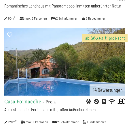
Romantisches Landhaus mit Panoramapool inmitten unberührter Natur
2
90m
max.
6
Personen
2
Schlafzimmer
2
Badezimmer
66,00 €
ab
pro Nacht
14
Bewertungen
Casa Fornacche
- Prela
Alleinstehendes Ferienhaus mit großen Außenbereichen
2
120m
max.
6
Personen
2
Schlafzimmer
1
Badezimmer