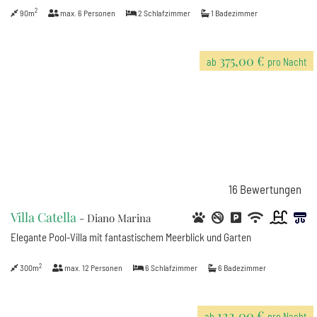
2
90m
max.
6
Personen
2
Schlafzimmer
1
Badezimmer
375,00 €
ab
pro Nacht
16
Bewertungen
Villa Catella
- Diano Marina
Elegante Pool-Villa mit fantastischem Meerblick und Garten
2
300m
max.
12
Personen
6
Schlafzimmer
6
Badezimmer
122,00 €
ab
pro Nacht