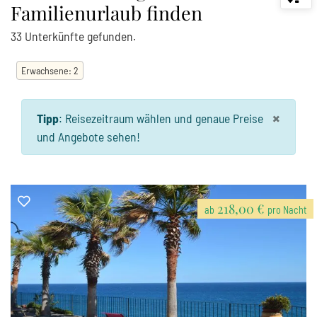
Familienurlaub finden
33
Unterkünfte
gefunden.
Erwachsene
:
2
×
Tipp
:
Reisezeitraum wählen und genaue Preise
und Angebote sehen!
218,00 €
ab
pro Nacht