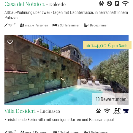
Casa del Notaio 2
- Dolcedo
Altbau-Wohnung über zwei Etagen mit Dachterrasse, in herrschaftlichem
Palazzo
2
70m
max.
4
Personen
2
Schlafzimmer
1
Badezimmer
144,00 €
ab
pro Nacht
18
Bewertungen
Villa Desideri
- Lucinasco
Freistehende Ferienvilla mit sonnigem Garten und Panoramapool
2
90m
max.
5
Personen
2
Schlafzimmer
2
Badezimmer