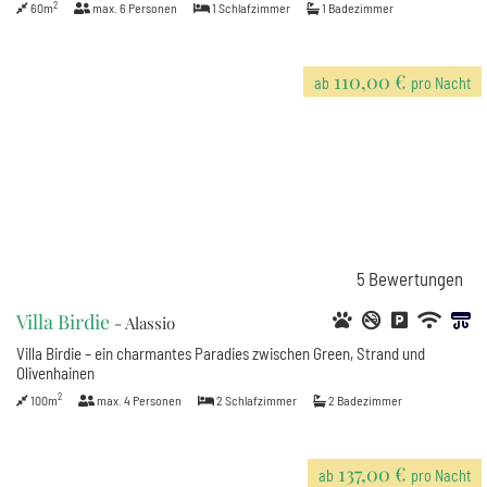
2
60m
max.
6
Personen
1
Schlafzimmer
1
Badezimmer
110,00 €
ab
pro Nacht
5
Bewertungen
Villa Birdie
- Alassio
Villa Birdie – ein charmantes Paradies zwischen Green, Strand und
Olivenhainen
2
100m
max.
4
Personen
2
Schlafzimmer
2
Badezimmer
137,00 €
ab
pro Nacht