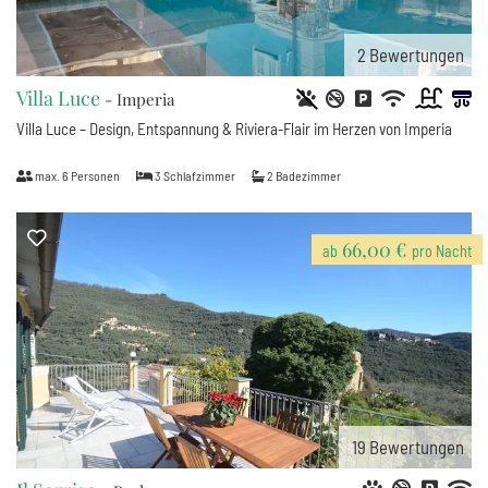
2
Bewertungen
Villa Luce
- Imperia
Villa Luce – Design, Entspannung & Riviera-Flair im Herzen von Imperia
max.
6
Personen
3
Schlafzimmer
2
Badezimmer
66,00 €
ab
pro Nacht
19
Bewertungen