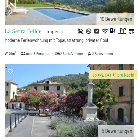
10
Bewertungen
La Serra Felice
- Imperia
Moderne Ferienwohnung mit Topausstattung, privater Pool
2
75m
max.
6
Personen
2
Schlafzimmer
2
Badezimmer
65,00 €
ab
pro Nacht
5
Bewertungen