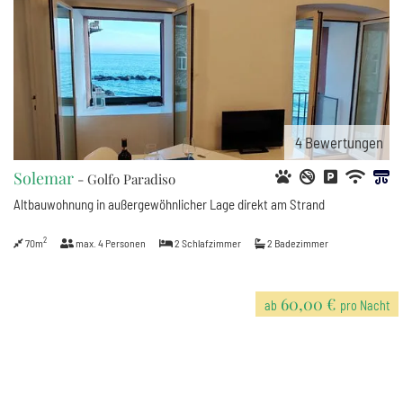
4
Bewertungen
Solemar
- Golfo Paradiso
Altbauwohnung in außergewöhnlicher Lage direkt am Strand
2
70m
max.
4
Personen
2
Schlafzimmer
2
Badezimmer
60,00 €
ab
pro Nacht