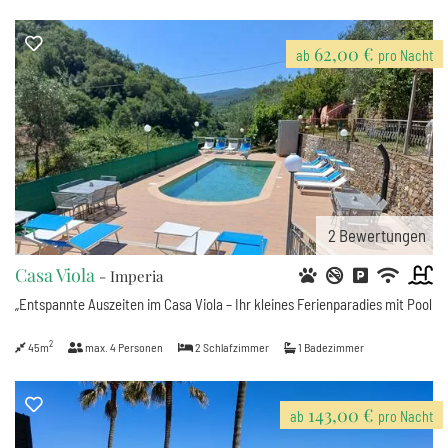
62,00 €
ab
pro Nacht
2
Bewertungen
Casa Viola
- Imperia
„Entspannte Auszeiten im Casa Viola – Ihr kleines Ferienparadies mit Pool
2
45m
max.
4
Personen
2
Schlafzimmer
1
Badezimmer
143,00 €
ab
pro Nacht