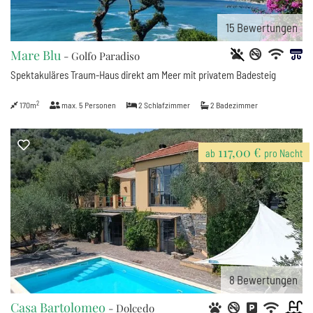
15
Bewertungen
Mare Blu
- Golfo Paradiso
Spektakuläres Traum-Haus direkt am Meer mit privatem Badesteig
2
170m
max.
5
Personen
2
Schlafzimmer
2
Badezimmer
117,00 €
ab
pro Nacht
8
Bewertungen
Casa Bartolomeo
- Dolcedo