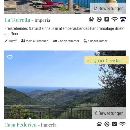
13
Bewertungen
La Torretta
- Imperia
Freistehendes Natursteinhaus in atemberaubendes Panoramalage direkt
am Meer
2
100m
max.
6
Personen
2
Schlafzimmer
3
Badezimmer
57,00 €
ab
pro Nacht
6
Bewertungen
Casa Federica
- Imperia