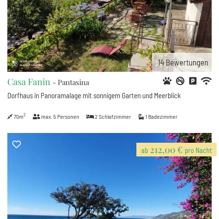
14
Bewertungen
Casa Fanin
- Pantasina
Dorfhaus in Panoramalage mit sonnigem Garten und Meerblick
2
70m
max.
5
Personen
2
Schlafzimmer
1
Badezimmer
212,00 €
ab
pro Nacht