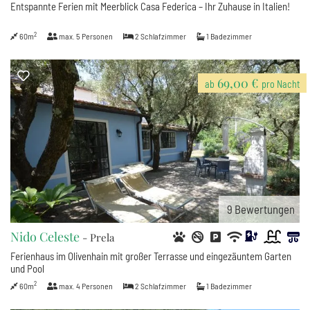
Entspannte Ferien mit Meerblick Casa Federica – Ihr Zuhause in Italien!
2
60m
max.
5
Personen
2
Schlafzimmer
1
Badezimmer
69,00 €
ab
pro Nacht
9
Bewertungen
Nido Celeste
- Prela
Ferienhaus im Olivenhain mit großer Terrasse und eingezäuntem Garten
und Pool
2
60m
max.
4
Personen
2
Schlafzimmer
1
Badezimmer