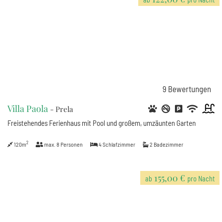
9
Bewertungen
Villa Paola
- Prela
Freistehendes Ferienhaus mit Pool und großem, umzäunten Garten
2
120m
max.
8
Personen
4
Schlafzimmer
2
Badezimmer
155,00 €
ab
pro Nacht