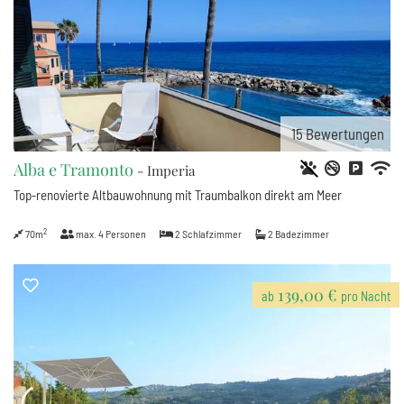
15
Bewertungen
Alba e Tramonto
- Imperia
Top-renovierte Altbauwohnung mit Traumbalkon direkt am Meer
2
70m
max.
4
Personen
2
Schlafzimmer
2
Badezimmer
139,00 €
ab
pro Nacht