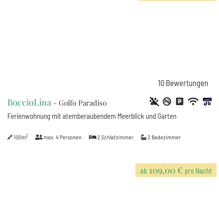
10
Bewertungen
BoccioLina
- Golfo Paradiso
Ferienwohnung mit atemberaubendem Meerblick und Garten
2
100m
max.
4
Personen
2
Schlafzimmer
2
Badezimmer
109,00 €
ab
pro Nacht