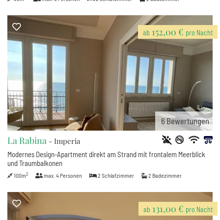
152,00 €
ab
pro Nacht
6
Bewertungen
La Rabina
- Imperia
Modernes Design-Apartment direkt am Strand mit frontalem Meerblick
und Traumbalkonen
2
100m
max.
4
Personen
2
Schlafzimmer
2
Badezimmer
131,00 €
ab
pro Nacht