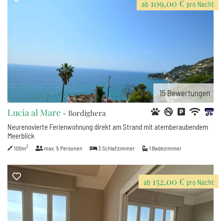
109,00 €
ab
pro Nacht
15
Bewertungen
Lucia al Mare
- Bordighera
Neurenovierte Ferienwohnung direkt am Strand mit atemberaubendem
Meerblick
2
100m
max.
5
Personen
3
Schlafzimmer
1
Badezimmer
152,00 €
ab
pro Nacht