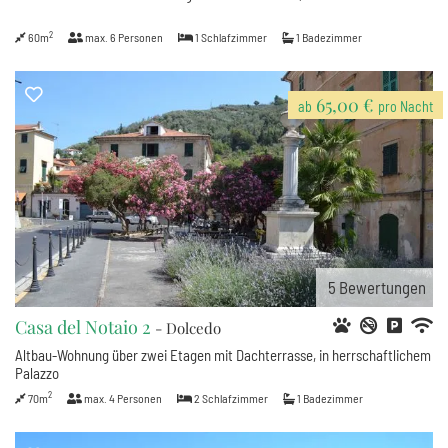
2
60m
max.
6
Personen
1
Schlafzimmer
1
Badezimmer
65,00 €
ab
pro Nacht
5
Bewertungen
Casa del Notaio 2
- Dolcedo
Altbau-Wohnung über zwei Etagen mit Dachterrasse, in herrschaftlichem
Palazzo
2
70m
max.
4
Personen
2
Schlafzimmer
1
Badezimmer