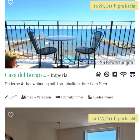
87,00 €
ab
pro Nacht
26
Bewertungen
Casa del Borgo 4
- Imperia
Moderne Altbauwohnung mit Traumbalkon direkt am Meer
2
50m
max.
4
Personen
1
Schlafzimmer
1
Badezimmer
155,00 €
ab
pro Nacht