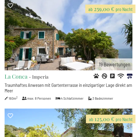
259,00 €
ab
pro Nacht
19
Bewertungen
La Conca
- Imperia
Traumhaftes Anwesen mit Gartenterrasse in einzigartiger Lage direkt am
Meer
2
160m
max.
8
Personen
4
Schlafzimmer
3
Badezimmer
125,00 €
ab
pro Nacht