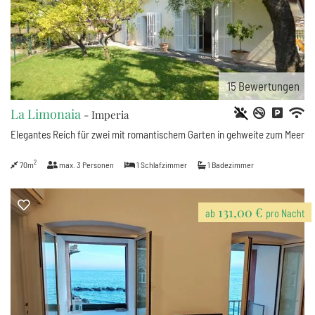
15
Bewertungen
La Limonaia
- Imperia
Elegantes Reich für zwei mit romantischem Garten in gehweite zum Meer
2
70m
max.
3
Personen
1
Schlafzimmer
1
Badezimmer
131,00 €
ab
pro Nacht