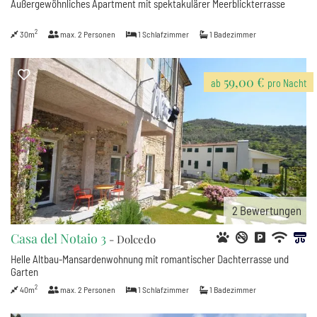
Außergewöhnliches Apartment mit spektakulärer Meerblickterrasse
2
30m
max.
2
Personen
1
Schlafzimmer
1
Badezimmer
59,00 €
ab
pro Nacht
2
Bewertungen
Casa del Notaio 3
- Dolcedo
Helle Altbau-Mansardenwohnung mit romantischer Dachterrasse und
Garten
2
40m
max.
2
Personen
1
Schlafzimmer
1
Badezimmer