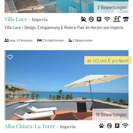
2
Bewertungen
Villa Luce
- Imperia
Villa Luce – Design, Entspannung & Riviera-Flair im Herzen von Imperia
max.
6
Personen
3
Schlafzimmer
2
Badezimmer
117,00 €
ab
pro Nacht
19
Bewertungen
Alba Chiara-La Torre
- Imperia