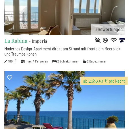
6
Bewertungen
La Rabina
- Imperia
Modernes Design-Apartment direkt am Strand mit frontalem Meerblick
und Traumbalkonen
2
100m
max.
4
Personen
2
Schlafzimmer
2
Badezimmer
218,00 €
ab
pro Nacht