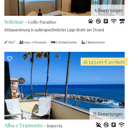
4
Bewertungen
Solemar
- Golfo Paradiso
Altbauwohnung in außergewöhnlicher Lage direkt am Strand
2
70m
max.
4
Personen
2
Schlafzimmer
2
Badezimmer
143,00 €
ab
pro Nacht
15
Bewertungen
Alba e Tramonto
- Imperia