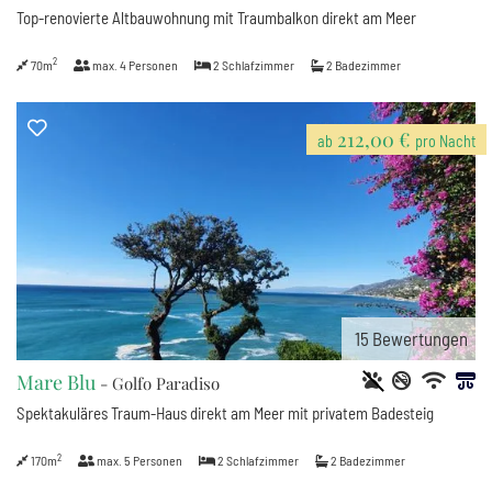
Top-renovierte Altbauwohnung mit Traumbalkon direkt am Meer
2
70m
max.
4
Personen
2
Schlafzimmer
2
Badezimmer
212,00 €
ab
pro Nacht
15
Bewertungen
Mare Blu
- Golfo Paradiso
Spektakuläres Traum-Haus direkt am Meer mit privatem Badesteig
2
170m
max.
5
Personen
2
Schlafzimmer
2
Badezimmer