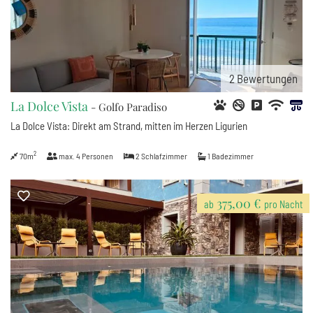
2
Bewertungen
La Dolce Vista
- Golfo Paradiso
La Dolce Vista: Direkt am Strand, mitten im Herzen Ligurien
2
70m
max.
4
Personen
2
Schlafzimmer
1
Badezimmer
375,00 €
ab
pro Nacht