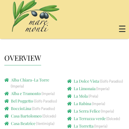
☰
OVERVIEW
Alba Chiara-La Torre
La Dolce Vista
(Golfo Paradiso)
(Imperia)
La Limonaia
(Imperia)
Alba e Tramonto
(Imperia)
La Mola
(Prela)
Bel Poggetto
(Golfo Paradiso)
La Rabina
(Imperia)
BoccioLina
(Golfo Paradiso)
La Serra Felice
(Imperia)
Casa Bartolomeo
(Dolcedo)
La Terrazza verde
(Dolcedo)
Casa Beatrice
(Ventimiglia)
La Torretta
(Imperia)