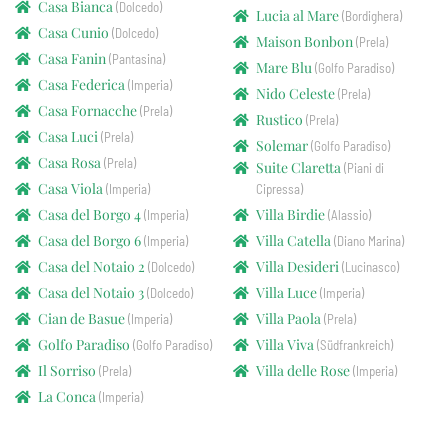
Casa Bianca
(Dolcedo)
Lucia al Mare
(Bordighera)
Casa Cunio
(Dolcedo)
Maison Bonbon
(Prela)
Casa Fanin
(Pantasina)
Mare Blu
(Golfo Paradiso)
Casa Federica
(Imperia)
Nido Celeste
(Prela)
Casa Fornacche
(Prela)
Rustico
(Prela)
Casa Luci
(Prela)
Solemar
(Golfo Paradiso)
Casa Rosa
(Prela)
Suite Claretta
(Piani di
Casa Viola
(Imperia)
Cipressa)
Casa del Borgo 4
Villa Birdie
(Imperia)
(Alassio)
Casa del Borgo 6
Villa Catella
(Imperia)
(Diano Marina)
Casa del Notaio 2
Villa Desideri
(Dolcedo)
(Lucinasco)
Casa del Notaio 3
Villa Luce
(Dolcedo)
(Imperia)
Cian de Basue
Villa Paola
(Imperia)
(Prela)
Golfo Paradiso
Villa Viva
(Golfo Paradiso)
(Südfrankreich)
Il Sorriso
Villa delle Rose
(Prela)
(Imperia)
La Conca
(Imperia)